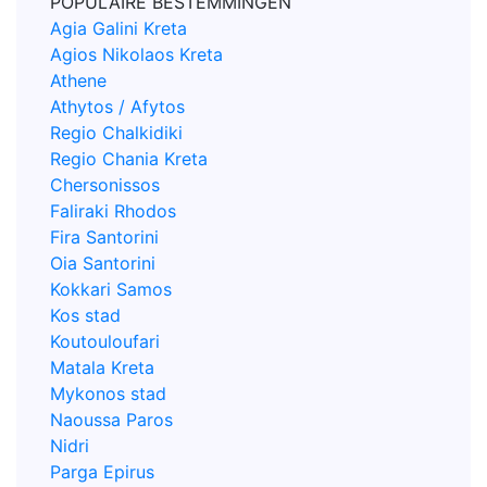
POPULAIRE BESTEMMINGEN
Agia Galini Kreta
Agios Nikolaos Kreta
Athene
Athytos / Afytos
Regio Chalkidiki
Regio Chania Kreta
Chersonissos
Faliraki Rhodos
Fira Santorini
Oia Santorini
Kokkari Samos
Kos stad
Koutouloufari
Matala Kreta
Mykonos stad
Naoussa Paros
Nidri
Parga Epirus