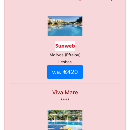
Molivos (Eftalou)
Lesbos
v.a. €420
Viva Mare
****