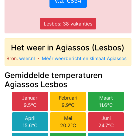
v.a. €854
Lesbos: 38 vakanties
Het weer in Agiassos (Lesbos)
Bron:
weer.nl
-
Méér weerbericht en klimaat Agiassos
Gemiddelde temperaturen
Agiassos Lesbos
Januari
Februari
Maart
9.5°C
9.9°C
11.6°C
April
Mei
Juni
15.6°C
20.2°C
24.7°C