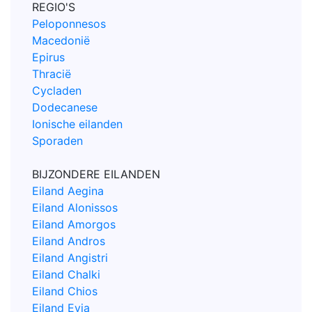
REGIO'S
Peloponnesos
Macedonië
Epirus
Thracië
Cycladen
Dodecanese
Ionische eilanden
Sporaden
BIJZONDERE EILANDEN
Eiland Aegina
Eiland Alonissos
Eiland Amorgos
Eiland Andros
Eiland Angistri
Eiland Chalki
Eiland Chios
Eiland Evia