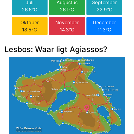
Juli
Augustus
September
26.6°C
26.1°C
22.9°C
Oktober
November
December
18.5°C
14.3°C
11.3°C
Lesbos: Waar ligt Agiassos?