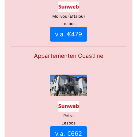
Molivos (Eftalou)
Lesbos
v.a. €479
Appartementen Coastline
Petra
Lesbos
v.a. €662