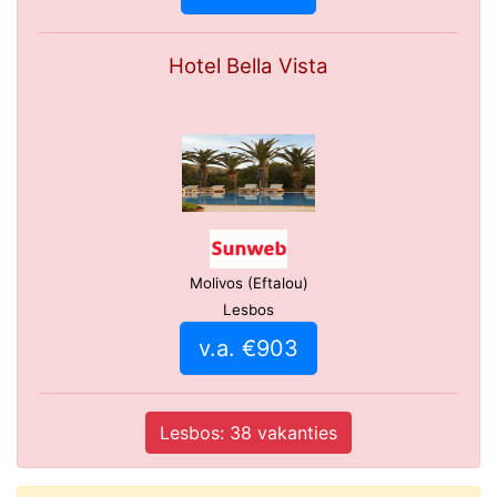
Hotel Bella Vista
Molivos (Eftalou)
Lesbos
v.a. €903
Lesbos: 38 vakanties