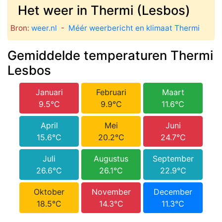
Het weer in Thermi (Lesbos)
Bron:
weer.nl
-
Méér weerbericht en klimaat Thermi
Gemiddelde temperaturen Thermi
Lesbos
Januari
Februari
Maart
9.5°C
9.9°C
11.6°C
April
Mei
Juni
15.6°C
20.2°C
24.7°C
Juli
Augustus
September
26.6°C
26.1°C
22.9°C
Oktober
November
December
18.5°C
14.3°C
11.3°C