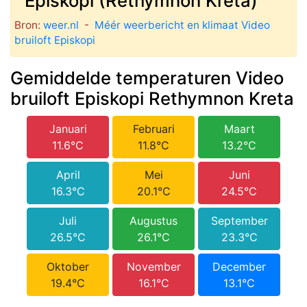
Episkopi (Rethymnon Kreta)
Bron:
weer.nl
-
Méér weerbericht en klimaat Video
bruiloft Episkopi
Gemiddelde temperaturen Video
bruiloft Episkopi Rethymnon Kreta
Januari
Februari
Maart
11.6°C
11.8°C
13.2°C
April
Mei
Juni
16.3°C
20.1°C
24.5°C
Juli
Augustus
September
26.5°C
26.1°C
23.3°C
Oktober
November
December
19.4°C
16.1°C
13.1°C