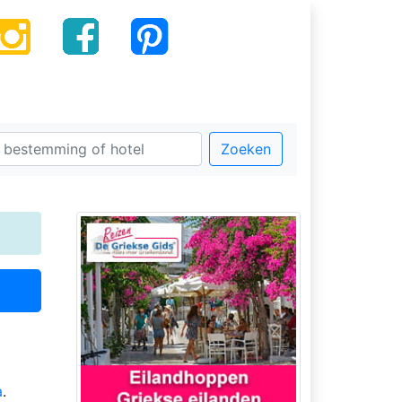
Zoeken
a
.