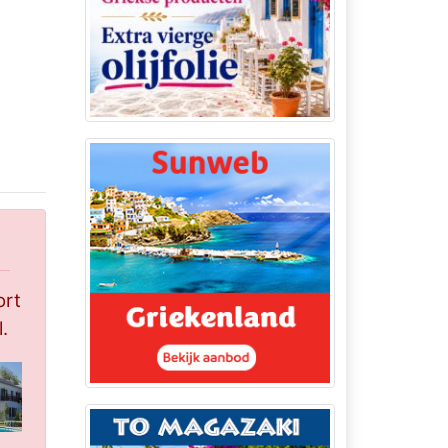
ort
l.