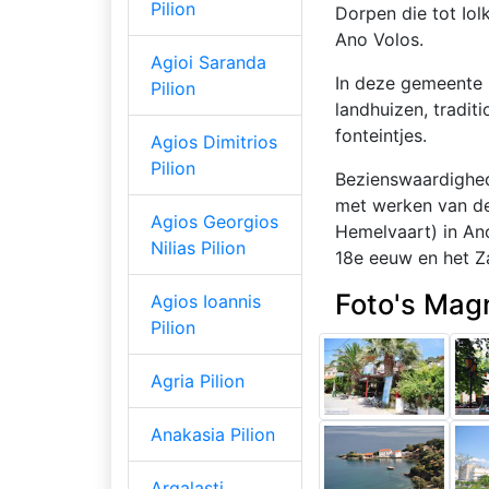
Pilion
Dorpen die tot Iol
Ano Volos.
Agioi Saranda
In deze gemeente z
Pilion
landhuizen, tradit
fonteintjes.
Agios Dimitrios
Pilion
Bezienswaardighed
met werken van de 
Agios Georgios
Hemelvaart) in An
Nilias Pilion
18e eeuw en het Za
Foto's Magn
Agios Ioannis
Pilion
Agria Pilion
Anakasia Pilion
Argalasti