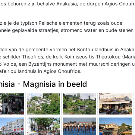
kos behoren zijn behalve Anakasia, de dorpen Agios Onoufr
ie je de typisch Pelische elementen terug zoals oude
ionele geplaveide straatjes, stromend water en oude stenen
en van de gemeente vormen het Kontou landhuis in Anakas
schilder Theofilos, de kerk Koimiseos tis Theotokou (Mari
o Volos, een Byzantijns monument met muurschilderingen u
feiriou landhuis in Agios Onoufrios.
isia - Magnisia in beeld