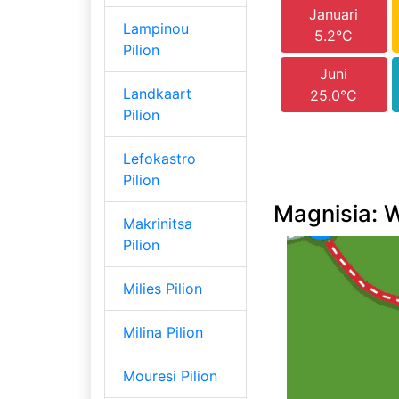
Januari
Lampinou
5.2°C
Pilion
Juni
Landkaart
25.0°C
Pilion
Lefokastro
Pilion
Magnisia: W
Makrinitsa
Pilion
Milies Pilion
Milina Pilion
Mouresi Pilion