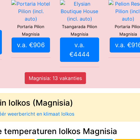
Portaria Pilion
Tsangarada Pilion
Portaria Pilio
Magnisia
Magnisia
Magnisia
v.a. €906
v.a.
v.a. €91
€4444
Magnisia: 13 vakanties
in Iolkos (Magnisia)
ér weerbericht en klimaat Iolkos
 temperaturen Iolkos Magnisia