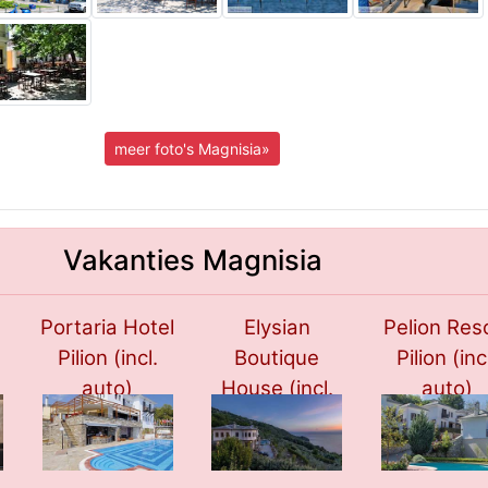
meer foto's Magnisia»
Vakanties Magnisia
Portaria Hotel
Elysian
Pelion Res
Pilion (incl.
Boutique
Pilion (inc
auto)
House (incl.
auto)
****
auto)
****