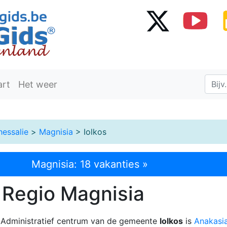
art
Het weer
hessalie
>
Magnisia
> Iolkos
Magnisia: 18 vakanties »
- Regio Magnisia
. Administratief centrum van de gemeente
lolkos
is
Anakasi