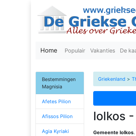
Home
Populair
Vakanties
De ka
Griekenland
>
T
Bestemmingen
Magnisia
Afetes Pilion
Iolkos 
Afissos Pilion
Agia Kyriaki
Gemeente Iolkos