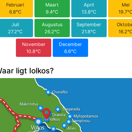
Februari
Maart
April
Mei
6.8°C
9.4°C
13.8°C
19.7°
Juli
Augustus
September
Oktob
27.2°C
26.2°C
21.8°C
16.2°
November
December
10.8°C
6.6°C
aar ligt Iolkos?