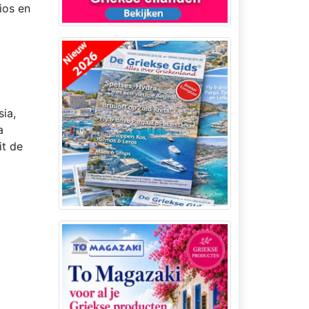
ios en
ia,
a
it de