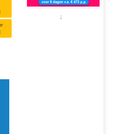
C
;
er
C