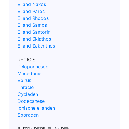
Eiland Naxos
Eiland Paros
Eiland Rhodos
Eiland Samos
Eiland Santorini
Eiland Skiathos
Eiland Zakynthos
REGIO'S
Peloponnesos
Macedonië
Epirus
Thracië
Cycladen
Dodecanese
Ionische eilanden
Sporaden
BIJZONDERE EILANDEN