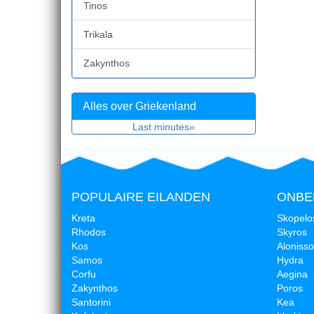
Tinos
Trikala
Zakynthos
Alles over Griekenland
Last minutes»
POPULAIRE EILANDEN
ONBE
Kreta
Skopelo
Rhodos
Skyros
Kos
Alonisso
Samos
Hydra
Corfu
Aegina
Zakynthos
Poros
Santorini
Kea