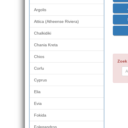
Argolis
Attica (Atheense Riviera)
Chalkidiki
Chania Kreta
Chios
Zoek
Corfu
Cyprus
Elia
Evia
Fokida
Folegandros