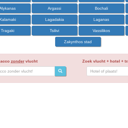
Alykanas
Argassi
Bochali
Kalamaki
Lagadakia
Laganas
Tragaki
Tsilivi
Vassilikos
Zakynthos stad
 acco
zonder
vlucht
Zoek vlucht + hotel + t