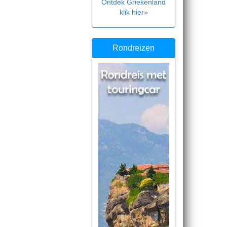
Ontdek Griekenland
klik hier»
Rondreizen