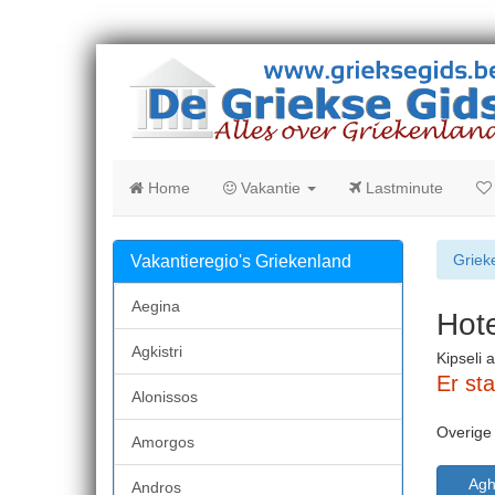
Home
Vakantie
Lastminute
Griek
Vakantieregio's Griekenland
Aegina
Hote
Agkistri
Kipseli 
Er st
Alonissos
Overige
Amorgos
Agh
Andros