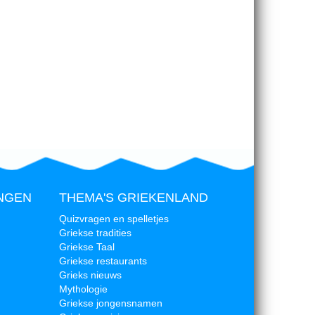
NGEN
THEMA'S GRIEKENLAND
Quizvragen en spelletjes
Griekse tradities
Griekse Taal
Griekse restaurants
Grieks nieuws
Mythologie
Griekse jongensnamen