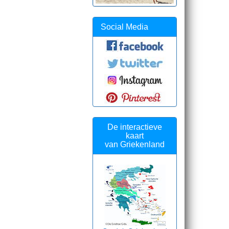
Social Media
De interactieve
kaart
van Griekenland