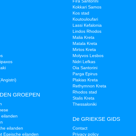
Fira Santorini
Kokkari Samos
Kos stad
Koutouloufari
Lassi Kefalonia
Lindos Rhodos
Malia Kreta
Matala Kreta
Mirtos Kreta
os
Molyvos Lesbos
tipaxos
Nidri Lefkas
aki
Oia Santorini
Parga Epirus
(Angistri)
Plakias Kreta
Rethymnon Kreta
Rhodos stad
NDEN GROEPEN
Stalis Kreta
n
Thessaloniki
nese
 eilanden
De GRIEKSE GIDS
en
che eilanden
Contact
t Egeische eilanden
Privacy policy