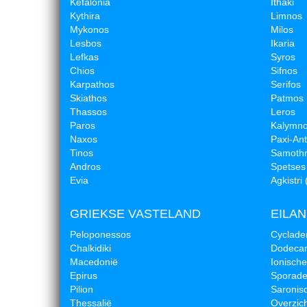
Kefalonia
Ithaki
Kythira
Limnos
Mykonos
Milos
Lesbos
Ikaria
Lefkas
Syros
Chios
Sifnos
Karpathos
Serifos
Skiathos
Patmos
Thassos
Leros
Paros
Kalymn
Naxos
Paxi-An
Tinos
Samothr
Andros
Spetses
Evia
Agkistri 
GRIEKSE VASTELAND
EILA
Peloponessos
Cyclade
Chalkidiki
Dodeca
Macedonië
Ionische
Epirus
Sporad
Pilion
Saronis
Thessalië
Overzich