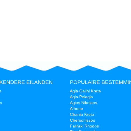
KENDERE EILANDEN
POPULAIRE BESTEMMI
s
Agia Galini Kreta
Agia Pelagia
s
Agios Nikolaos
Athene
Chania Kreta
Chersonissos
Faliraki Rhodos