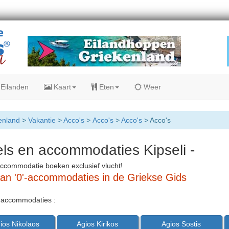
Eilanden
Kaart
Eten
Weer
enland
>
Vakantie
>
Acco's
>
Acco's
>
Acco's
> Acco's
ls en accommodaties Kipseli -
accommodatie boeken exclusief vlucht!
aan '0'-accommodaties in de Griekse Gids
 accommodaties :
ios Nikolaos
Agios Kirikos
Agios Sostis