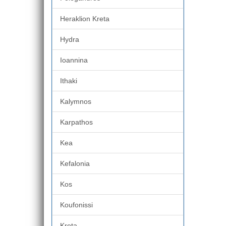
Heraklion Kreta
Hydra
Ioannina
Ithaki
Kalymnos
Karpathos
Kea
Kefalonia
Kos
Koufonissi
Kreta