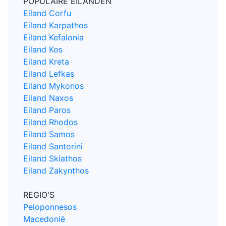
POPULAIRE EILANDEN
Eiland Corfu
Eiland Karpathos
Eiland Kefalonia
Eiland Kos
Eiland Kreta
Eiland Lefkas
Eiland Mykonos
Eiland Naxos
Eiland Paros
Eiland Rhodos
Eiland Samos
Eiland Santorini
Eiland Skiathos
Eiland Zakynthos
REGIO'S
Peloponnesos
Macedonië