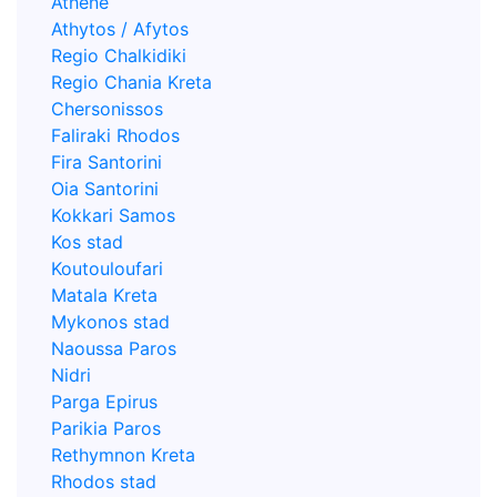
Athene
Athytos / Afytos
Regio Chalkidiki
Regio Chania Kreta
Chersonissos
Faliraki Rhodos
Fira Santorini
Oia Santorini
Kokkari Samos
Kos stad
Koutouloufari
Matala Kreta
Mykonos stad
Naoussa Paros
Nidri
Parga Epirus
Parikia Paros
Rethymnon Kreta
Rhodos stad