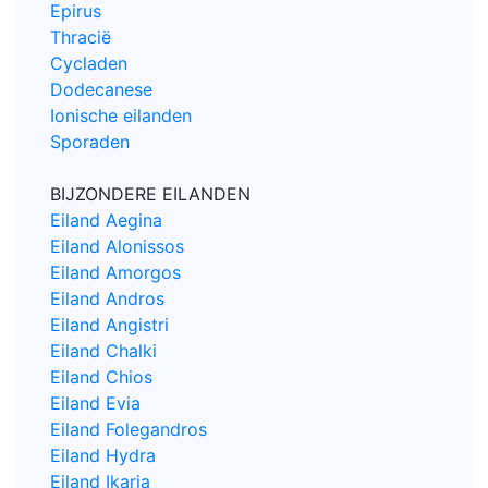
Epirus
Thracië
Cycladen
Dodecanese
Ionische eilanden
Sporaden
BIJZONDERE EILANDEN
Eiland Aegina
Eiland Alonissos
Eiland Amorgos
Eiland Andros
Eiland Angistri
Eiland Chalki
Eiland Chios
Eiland Evia
Eiland Folegandros
Eiland Hydra
Eiland Ikaria