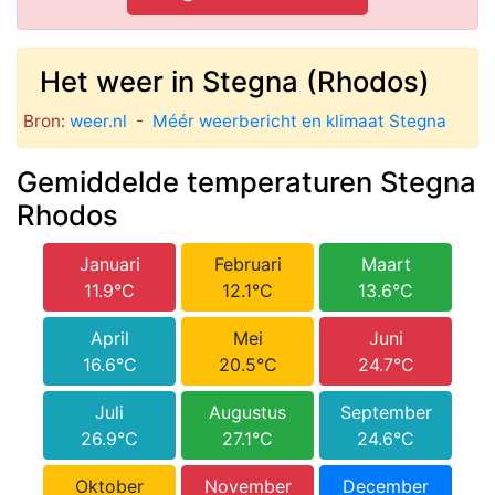
Het weer in Stegna (Rhodos)
Bron:
weer.nl
-
Méér weerbericht en klimaat Stegna
Gemiddelde temperaturen Stegna
Rhodos
Januari
Februari
Maart
11.9°C
12.1°C
13.6°C
April
Mei
Juni
16.6°C
20.5°C
24.7°C
Juli
Augustus
September
26.9°C
27.1°C
24.6°C
Oktober
November
December