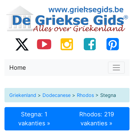
Home
Griekenland
>
Dodecanese
>
Rhodos
> Stegna
Stegna: 1
Rhodos: 219
vakanties »
vakanties »