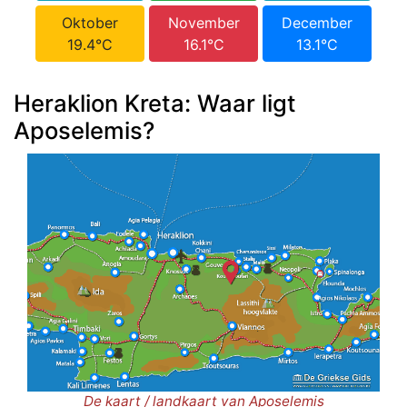
Oktober
November
December
19.4°C
16.1°C
13.1°C
Heraklion Kreta: Waar ligt
Aposelemis?
De kaart / landkaart van Aposelemis