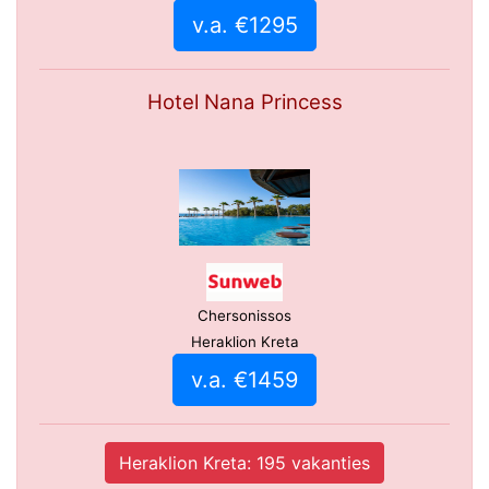
v.a. €1295
Hotel Nana Princess
Chersonissos
Heraklion Kreta
v.a. €1459
Heraklion Kreta: 195 vakanties