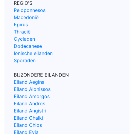
REGIO'S
Peloponnesos
Macedonië
Epirus
Thracië
Cycladen
Dodecanese
Ionische eilanden
Sporaden
BIJZONDERE EILANDEN
Eiland Aegina
Eiland Alonissos
Eiland Amorgos
Eiland Andros
Eiland Angistri
Eiland Chalki
Eiland Chios
Eiland Evia