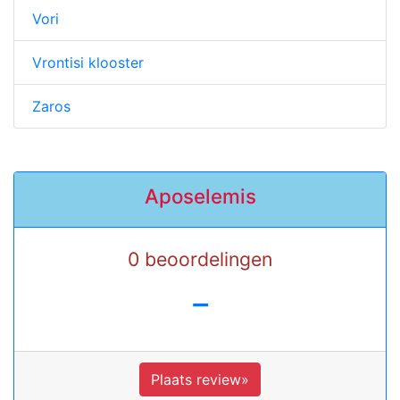
Vori
Vrontisi klooster
Zaros
Aposelemis
0 beoordelingen
-
Plaats review»