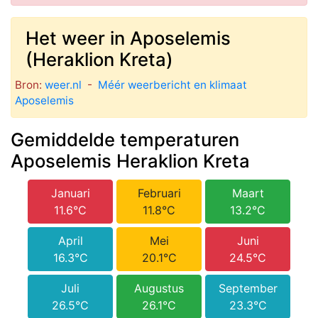
Het weer in Aposelemis
(Heraklion Kreta)
Bron:
weer.nl
-
Méér weerbericht en klimaat
Aposelemis
Gemiddelde temperaturen
Aposelemis Heraklion Kreta
Januari
Februari
Maart
11.6°C
11.8°C
13.2°C
April
Mei
Juni
16.3°C
20.1°C
24.5°C
Juli
Augustus
September
26.5°C
26.1°C
23.3°C