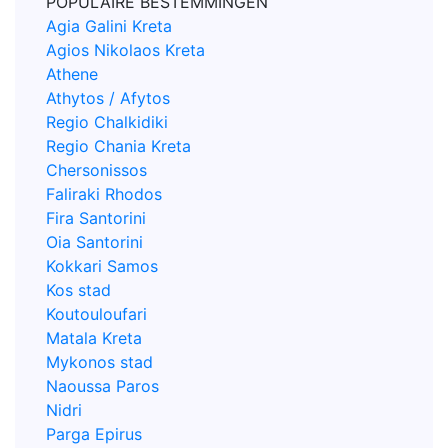
POPULAIRE BESTEMMINGEN
Agia Galini Kreta
Agios Nikolaos Kreta
Athene
Athytos / Afytos
Regio Chalkidiki
Regio Chania Kreta
Chersonissos
Faliraki Rhodos
Fira Santorini
Oia Santorini
Kokkari Samos
Kos stad
Koutouloufari
Matala Kreta
Mykonos stad
Naoussa Paros
Nidri
Parga Epirus