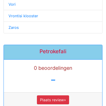
Vori
Vrontisi klooster
Zaros
Petrokefali
0 beoordelingen
-
Plaats review»