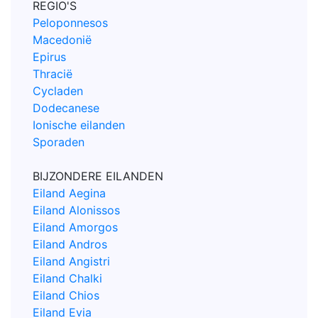
REGIO'S
Peloponnesos
Macedonië
Epirus
Thracië
Cycladen
Dodecanese
Ionische eilanden
Sporaden
BIJZONDERE EILANDEN
Eiland Aegina
Eiland Alonissos
Eiland Amorgos
Eiland Andros
Eiland Angistri
Eiland Chalki
Eiland Chios
Eiland Evia