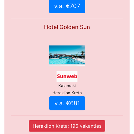
v.a. €707
Hotel Golden Sun
Kalamaki
Heraklion Kreta
v.a. €681
Heraklion Kreta: 196 vakanties