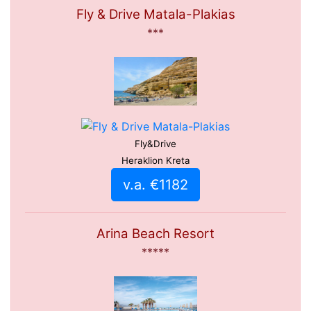
Fly & Drive Matala-Plakias
***
Fly&Drive
Heraklion Kreta
v.a. €1182
Arina Beach Resort
*****