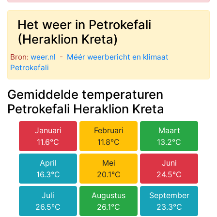
Het weer in Petrokefali
(Heraklion Kreta)
Bron:
weer.nl
-
Méér weerbericht en klimaat
Petrokefali
Gemiddelde temperaturen
Petrokefali Heraklion Kreta
Januari
Februari
Maart
11.6°C
11.8°C
13.2°C
April
Mei
Juni
16.3°C
20.1°C
24.5°C
Juli
Augustus
September
26.5°C
26.1°C
23.3°C