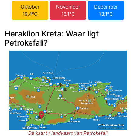
Oktober
November
December
19.4°C
16.1°C
13.1°C
Heraklion Kreta: Waar ligt
Petrokefali?
De kaart / landkaart van Petrokefali