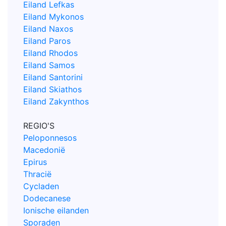
Eiland Lefkas
Eiland Mykonos
Eiland Naxos
Eiland Paros
Eiland Rhodos
Eiland Samos
Eiland Santorini
Eiland Skiathos
Eiland Zakynthos
REGIO'S
Peloponnesos
Macedonië
Epirus
Thracië
Cycladen
Dodecanese
Ionische eilanden
Sporaden