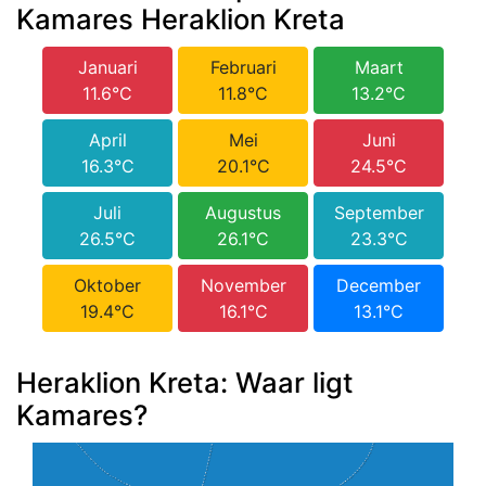
Kamares Heraklion Kreta
Januari
Februari
Maart
11.6°C
11.8°C
13.2°C
April
Mei
Juni
16.3°C
20.1°C
24.5°C
Juli
Augustus
September
26.5°C
26.1°C
23.3°C
Oktober
November
December
19.4°C
16.1°C
13.1°C
Heraklion Kreta: Waar ligt
Kamares?