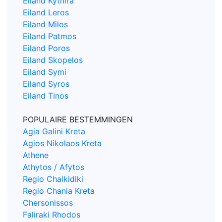
Eiland Kythira
Eiland Leros
Eiland Milos
Eiland Patmos
Eiland Poros
Eiland Skopelos
Eiland Symi
Eiland Syros
Eiland Tinos
POPULAIRE BESTEMMINGEN
Agia Galini Kreta
Agios Nikolaos Kreta
Athene
Athytos / Afytos
Regio Chalkidiki
Regio Chania Kreta
Chersonissos
Faliraki Rhodos