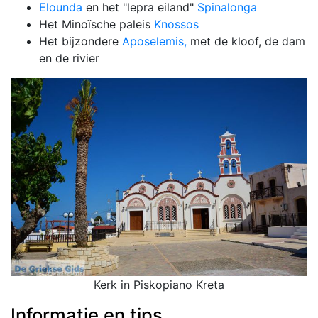
Elounda
en het "lepra eiland"
Spinalonga
Het Mino
ï
sche paleis
Knossos
Het bijzondere
Aposelemis,
met de kloof, de dam
en de rivier
Kerk in Piskopiano Kreta
Informatie en tips