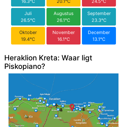
16.3°C
20.1°C
24.5°C
Juli
Augustus
September
26.5°C
26.1°C
23.3°C
Oktober
November
December
19.4°C
16.1°C
13.1°C
Heraklion Kreta: Waar ligt
Piskopiano?