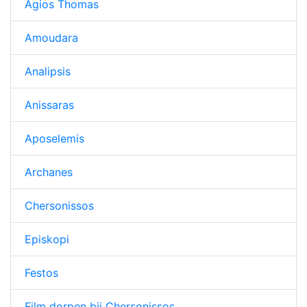
Agios Thomas
Amoudara
Analipsis
Anissaras
Aposelemis
Archanes
Chersonissos
Episkopi
Festos
Film dorpen bij Chersonissos