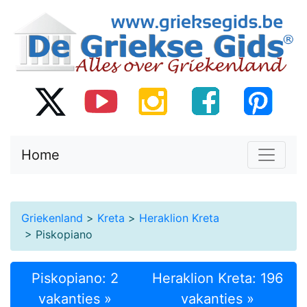
Home
Griekenland
>
Kreta
>
Heraklion Kreta
> Piskopiano
Piskopiano: 2
Heraklion Kreta: 196
vakanties »
vakanties »