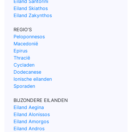
Eiland Santorini
Eiland Skiathos
Eiland Zakynthos
REGIO'S
Peloponnesos
Macedonië
Epirus
Thracië
Cycladen
Dodecanese
Ionische eilanden
Sporaden
BIJZONDERE EILANDEN
Eiland Aegina
Eiland Alonissos
Eiland Amorgos
Eiland Andros