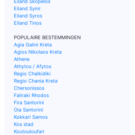
Eiland Skopelos
Eiland Symi
Eiland Syros
Eiland Tinos
POPULAIRE BESTEMMINGEN
Agia Galini Kreta
Agios Nikolaos Kreta
Athene
Athytos / Afytos
Regio Chalkidiki
Regio Chania Kreta
Chersonissos
Faliraki Rhodos
Fira Santorini
Oia Santorini
Kokkari Samos
Kos stad
Koutouloufari