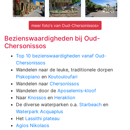
meer foto's van Oud-Chersonissos»
Bezienswaardigheden bij Oud-
Chersonissos
Top 10 bezienswaardigheden vanaf Oud-
Chersonissos
Wandelen naar de leuke, traditionele dorpen
Piskopiano
en
Koutouloufari
Wandelen naar
Chersonissos
Wandelen door de
Aposelemis-kloof
Naar
Knossos
en
Heraklion
De diverse waterparken o.a.
Starbeach
en
Waterpark Acquaplus
Het
Lassithi plateau
Agios Nikolaos