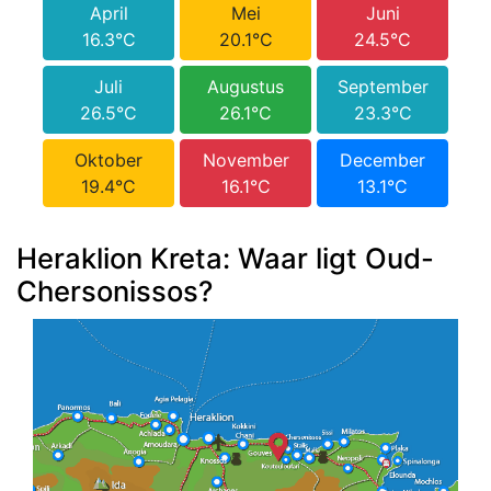
April
Mei
Juni
16.3°C
20.1°C
24.5°C
Juli
Augustus
September
26.5°C
26.1°C
23.3°C
Oktober
November
December
19.4°C
16.1°C
13.1°C
Heraklion Kreta: Waar ligt Oud-
Chersonissos?