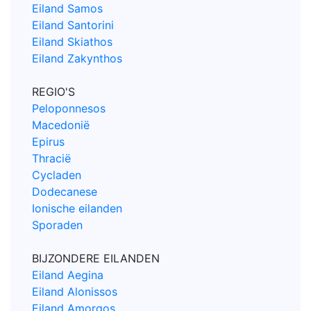
Eiland Samos
Eiland Santorini
Eiland Skiathos
Eiland Zakynthos
REGIO'S
Peloponnesos
Macedonië
Epirus
Thracië
Cycladen
Dodecanese
Ionische eilanden
Sporaden
BIJZONDERE EILANDEN
Eiland Aegina
Eiland Alonissos
Eiland Amorgos