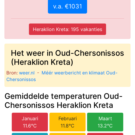
v.a. €1031
Heraklion Kreta: 195 vakanties
Het weer in Oud-Chersonissos
(Heraklion Kreta)
Bron:
weer.nl
-
Méér weerbericht en klimaat Oud-
Chersonissos
Gemiddelde temperaturen Oud-
Chersonissos Heraklion Kreta
Januari
Februari
Maart
11.6°C
11.8°C
13.2°C