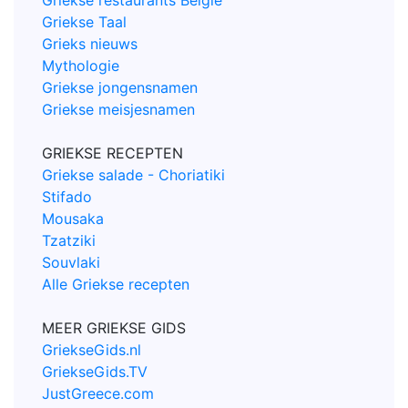
Griekse restaurants België
Griekse Taal
Grieks nieuws
Mythologie
Griekse jongensnamen
Griekse meisjesnamen
GRIEKSE RECEPTEN
Griekse salade - Choriatiki
Stifado
Mousaka
Tzatziki
Souvlaki
Alle Griekse recepten
MEER GRIEKSE GIDS
GriekseGids.nl
GriekseGids.TV
JustGreece.com