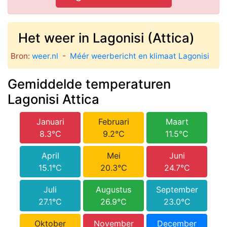
Het weer in Lagonisi (Attica)
Bron:
weer.nl
-
Méér weerbericht en klimaat Lagonisi
Gemiddelde temperaturen
Lagonisi Attica
Januari
Februari
Maart
8.3°C
9.2°C
11.5°C
April
Mei
Juni
15.1°C
20.3°C
24.7°C
Juli
Augustus
September
27.1°C
26.9°C
23.0°C
Oktober
November
December