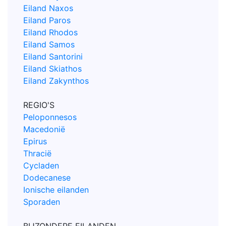
Eiland Naxos
Eiland Paros
Eiland Rhodos
Eiland Samos
Eiland Santorini
Eiland Skiathos
Eiland Zakynthos
REGIO'S
Peloponnesos
Macedonië
Epirus
Thracië
Cycladen
Dodecanese
Ionische eilanden
Sporaden