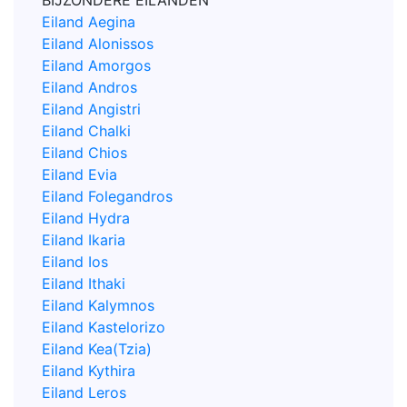
BIJZONDERE EILANDEN
Eiland Aegina
Eiland Alonissos
Eiland Amorgos
Eiland Andros
Eiland Angistri
Eiland Chalki
Eiland Chios
Eiland Evia
Eiland Folegandros
Eiland Hydra
Eiland Ikaria
Eiland Ios
Eiland Ithaki
Eiland Kalymnos
Eiland Kastelorizo
Eiland Kea(Tzia)
Eiland Kythira
Eiland Leros