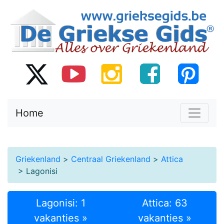
Home
Griekenland
>
Centraal Griekenland
>
Attica
> Lagonisi
Lagonisi: 1
Attica: 63
vakanties »
vakanties »