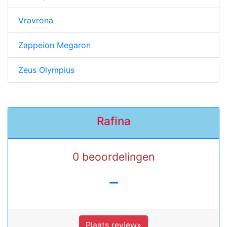
Vravrona
Zappeion Megaron
Zeus Olympius
Rafina
0 beoordelingen
-
Plaats review»