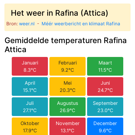
Het weer in Rafina (Attica)
Bron:
weer.nl
-
Méér weerbericht en klimaat Rafina
Gemiddelde temperaturen Rafina
Attica
Januari
Februari
Maart
8.3°C
9.2°C
11.5°C
April
Mei
Juni
15.1°C
20.3°C
24.7°C
Juli
Augustus
September
27.1°C
26.9°C
23.0°C
Oktober
November
December
17.9°C
13.1°C
9.6°C