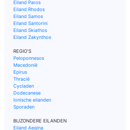
Eiland Paros
Eiland Rhodos
Eiland Samos
Eiland Santorini
Eiland Skiathos
Eiland Zakynthos
REGIO'S
Peloponnesos
Macedonië
Epirus
Thracië
Cycladen
Dodecanese
Ionische eilanden
Sporaden
BIJZONDERE EILANDEN
Eiland Aegina