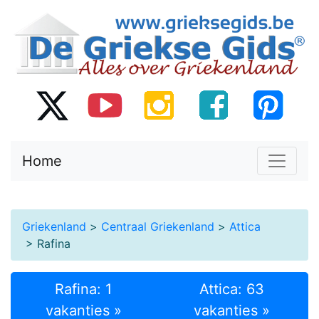
Home
Griekenland
>
Centraal Griekenland
>
Attica
> Rafina
Rafina: 1
Attica: 63
vakanties »
vakanties »