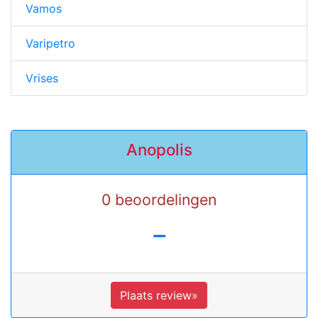
Vamos
Varipetro
Vrises
Anopolis
0 beoordelingen
-
Plaats review»