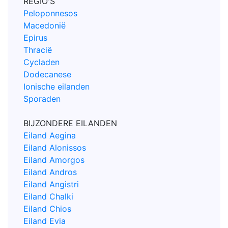
REGIO'S
Peloponnesos
Macedonië
Epirus
Thracië
Cycladen
Dodecanese
Ionische eilanden
Sporaden
BIJZONDERE EILANDEN
Eiland Aegina
Eiland Alonissos
Eiland Amorgos
Eiland Andros
Eiland Angistri
Eiland Chalki
Eiland Chios
Eiland Evia