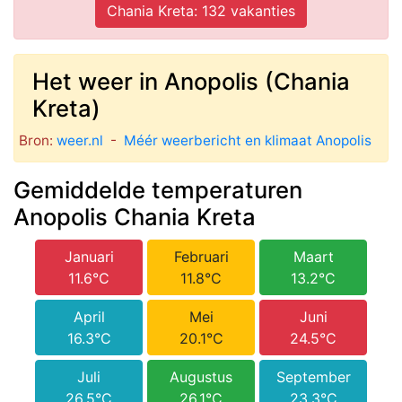
Chania Kreta: 132 vakanties
Het weer in Anopolis (Chania
Kreta)
Bron:
weer.nl
-
Méér weerbericht en klimaat Anopolis
Gemiddelde temperaturen
Anopolis Chania Kreta
Januari
Februari
Maart
11.6°C
11.8°C
13.2°C
April
Mei
Juni
16.3°C
20.1°C
24.5°C
Juli
Augustus
September
26.5°C
26.1°C
23.3°C