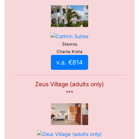
Stavros
Chania Kreta
v.a. €814
Zeus Village (adults only)
***